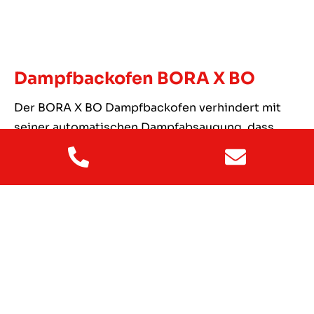
Dampfbackofen BORA X BO
Der BORA X BO Dampfbackofen verhindert mit
seiner automatischen Dampfabsaugung, dass
Ihnen beim Öffnen der Backofentür Dampf ins
Gesicht steigt. Und der Geruchsfilter minimiert
dabei selbst starken Fischgeruch. Die Reinigung
ist easy, denn das erledigt der Ofen selbst!
Zusätzlich bietet der Ofen eine Vielzahl an
Programmen für perfekte Kochergebnisse. Die
intuitive Bedienung durch ein Touch-Display
macht die Handhabung zum Kinderspiel. Mit
seiner effizienten Energieausnutzung ist er nicht