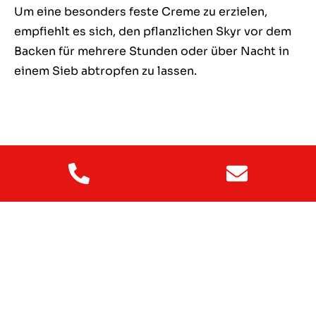
Um eine besonders feste Creme zu erzielen,
empfiehlt es sich, den pflanzlichen Skyr vor dem
Backen für mehrere Stunden oder über Nacht in
einem Sieb abtropfen zu lassen.
Schritt 4
Nach dem Backen und Auskühlen den Kuchen mit
gehackten Pistazien, Mandeln und Marzipan-
Karotten garnieren, um ihm den letzten Schliff zu
geben.