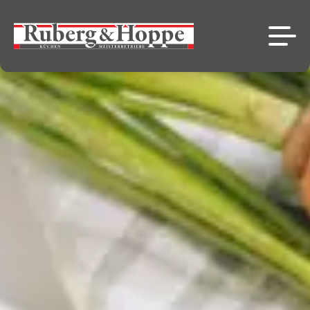
Küchen
Leistungen
Küchensortiment
News
Pflegetipps
Angebote
Über uns
Service
Kontakt
Lernen Sie uns
NL
kennen
Ausstellung Emden